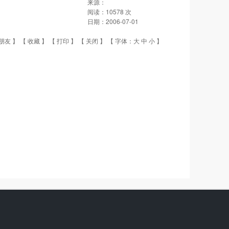
来源：
阅读：
10578
次
日期：
2006-07-01
朋友
】 【
收藏
】 【
打印
】 【
关闭
】 【 字体：
大
中
小
】