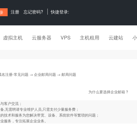
注册
忘记密码?
快捷登录:
虚拟主机
云服务器
VPS
主机租用
云建站
域名注册-常见问题
→
企业邮局问题
→ 邮局问题
为什么要选择企业邮箱 ?
地与客户交流；
备,无需聘请专业维护人员,只需支付少量服务费；
业的技术和服务为您解决带宽、设备、系统软件等繁琐的问题；
专业服务，专注拓展企业业务。