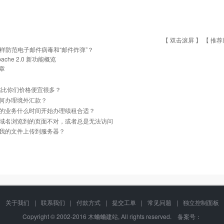
【 双击滚屏 】 【
推荐
样防范电子邮件病毒和“邮件炸弹”？
pache 2.0 新功能概览
章
站比你们价格便宜很多？
何办理境外汇款？
的业务什么时间开始办理续租合适？
域名浏览到的页面不对，或者总是无法访问
我的文件上传到服务器？
关于我们
|
联系我们
|
付款方式
|
提交工单
|
常见问题
|
独立控制面板
Copyright © 2002-2016 木蛐蛐建站, All rights reserved. 备案号：